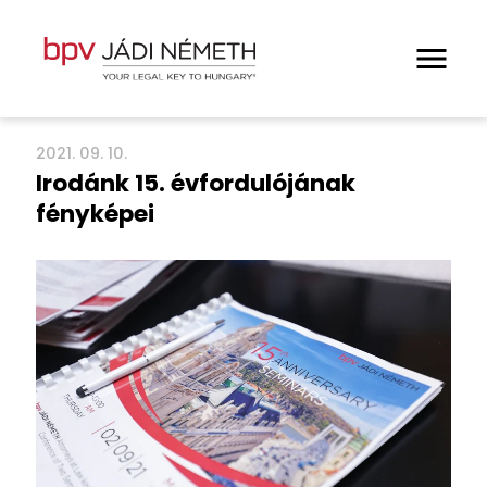
2021. 09. 10.
Elveink
Irodánk 15. évfordulójának
fényképei
Munkatársaink
Hírek és publikációk
Szakterületeink