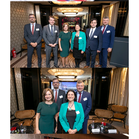
bpv-Irodalánc
Videótár