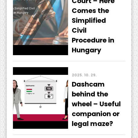
Court – Here
Comes the
Simplified
Civil
Procedure in
Hungary
2025. 10. 29.
Dashcam
behind the
wheel – Useful
companion or
legal maze?