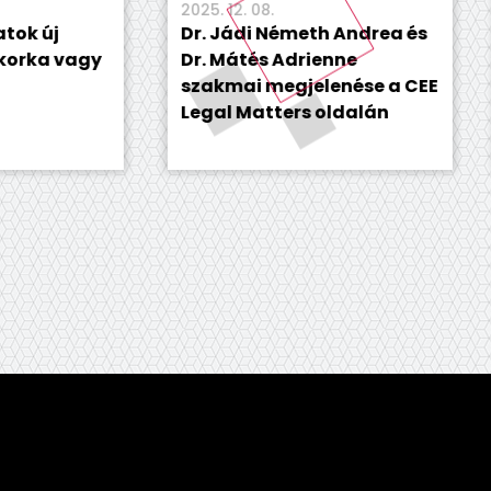
2025. 12. 08.
2025. 
Dr. Jádi Németh Andrea és
Jogi
vagy
Dr. Mátés Adrienne
prém
szakmai megjelenése a CEE
term
Legal Matters oldalán