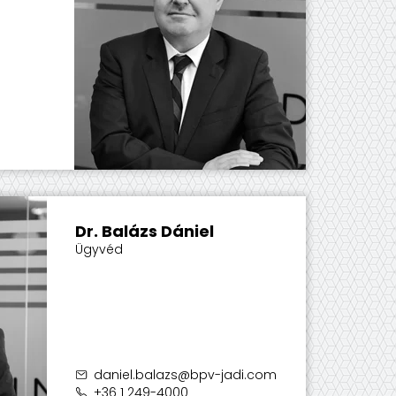
Dr. Balázs Dániel
Ügyvéd
daniel.balazs@bpv-jadi.com
+36 1 249-4000