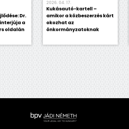
2026. 04. 17.
2026. 0
Kukásautó-kartell –
„Sem
 Dr.
amikor a közbeszerzés kárt
látsz
ja a
okozhat az
jogá
lán
önkormányzatoknak