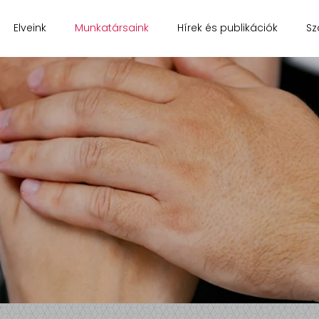
Elveink
Munkatársaink
Hírek és publikációk
Sz