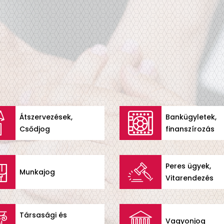
Átszervezések,
Bankügyletek,
Csődjog
finanszírozás
Peres ügyek,
Munkajog
Vitarendezés
Társasági és
Vagyonjog