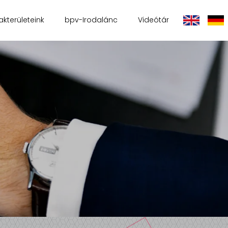
akterületeink
bpv-Irodalánc
Videótár