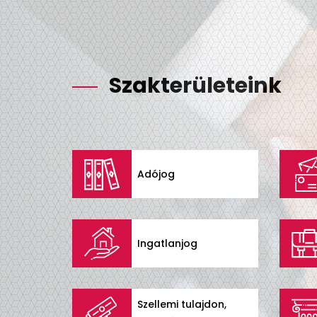
Szakterületeink
Adójog
Ingatlanjog
Szellemi tulajdon,