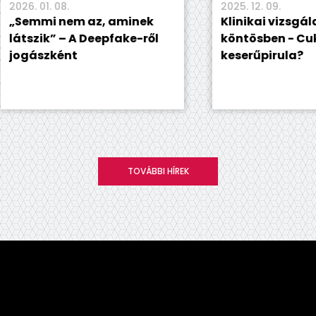
1. 08.
2025. 12. 09.
mi nem az, aminek
Klinikai vizsgálatok új
ik” – A Deepfake-ről
köntösben - Cukorka 
szként
keserűpirula?
TOVÁBBI HÍREK