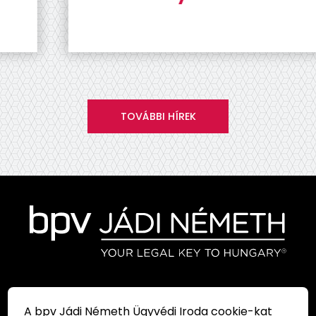
TOVÁBBI HÍREK
Iratkozzon fel hírlevelünkre, és
legyen mindig naprakész az
A bpv Jádi Németh Ügyvédi Iroda cookie-kat