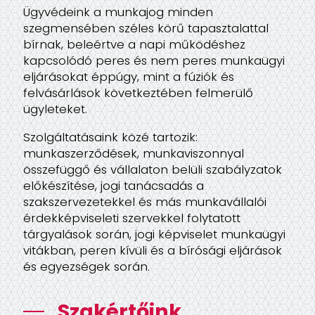
bpv-Irodalánc
Ügyvédeink a munkajog minden
szegmensében széles körű tapasztalattal
bírnak, beleértve a napi működéshez
Videótár
kapcsolódó peres és nem peres munkaügyi
eljárásokat éppúgy, mint a fúziók és
felvásárlások következtében felmerülő
ügyleteket.
Szolgáltatásaink közé tartozik:
munkaszerződések, munkaviszonnyal
összefüggő és vállalaton belüli szabályzatok
előkészítése, jogi tanácsadás a
szakszervezetekkel és más munkavállalói
érdekképviseleti szervekkel folytatott
tárgyalások során, jogi képviselet munkaügyi
vitákban, peren kívüli és a bírósági eljárások
és egyezségek során.
Szakértőink