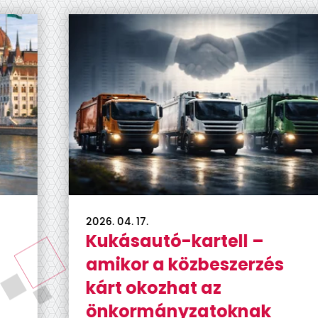
2026. 04. 17.
Kukásautó-kartell –
amikor a közbeszerzés
kárt okozhat az
önkormányzatoknak