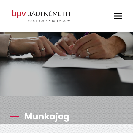
Elveink
Munkatársaink
Hírek és publikációk
Szakterületeink
Munkajog