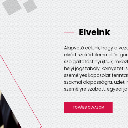
Elveink
Alapvető célunk, hogy a veze
elvárt szakértelemmel és g
szolgáltatást nyújtsuk, miköz
helyi jogszabályi környezet 
személyes kapcsolat fenntar
szakmai alaposságra, üzleti 
személyre szabott, egyedi jo
TOVÁBB OLVASOM