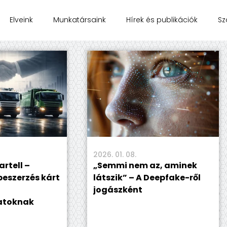
Elveink
Munkatársaink
Hírek és publikációk
Sz
2026. 01. 08.
rtell –
„Semmi nem az, aminek
beszerzés kárt
látszik” – A Deepfake-ről
jogászként
atoknak