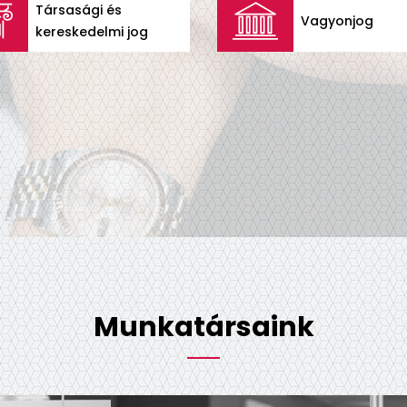
Társasági és
Vagyonjog
kereskedelmi jog
Munkatársaink