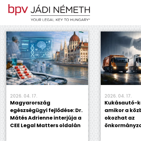
2026. 04. 17.
2026. 04. 17.
Magyarország
Kukásautó-ka
egészségügyi fejlődése: Dr.
amikor a köz
Mátés Adrienne interjúja a
okozhat az
CEE Legal Matters oldalán
önkormányz