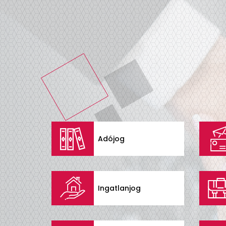
Adójog
Ingatlanjog