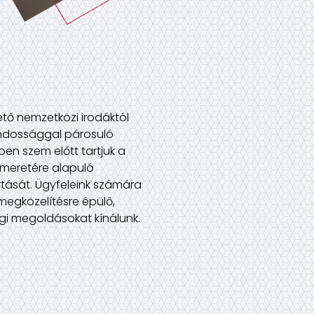
tő nemzetközi irodáktól
ondossággal párosuló
ben szem előtt tartjuk a
ismeretére alapuló
tását. Ügyfeleink számára
megközelítésre épülő,
gi megoldásokat kínálunk.