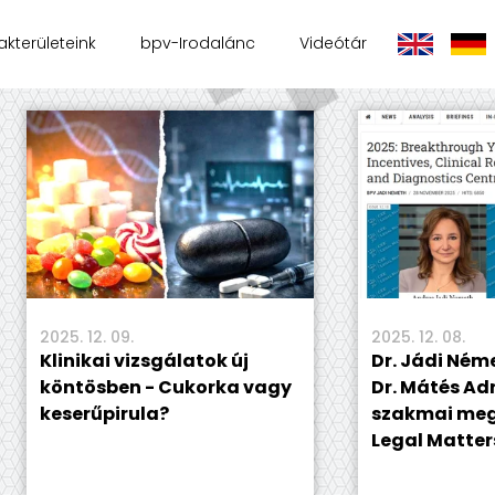
akterületeink
bpv-Irodalánc
Videótár
2025. 12. 09.
2025. 12. 08.
Klinikai vizsgálatok új
Dr. Jádi Ném
köntösben - Cukorka vagy
Dr. Mátés Ad
keserűpirula?
szakmai meg
Legal Matter