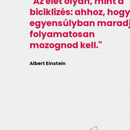
"Az élet olyan, mint a
biciklizés: ahhoz, hog
egyensúlyban maradj
folyamatosan
mozognod kell."
Albert Einstein