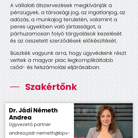
bpv-Irodalánc
A vállalati átszervezések megkívánják a
pénzügyek, a társasági jog, az ingatlanjog, az
adózás, a munkajog területén, valamint a
Videótár
peres ügyekben való jártasságot, a
párhuzamosan folyó tárgyalások kezelését
és az összetett szerződések előkészítését.
Büszkék vagyunk arra, hogy ügyvédeink részt
vettek a magyar piac legkomplikáltabb
csőd- és felszámolási eljárásaiban.
Szakértőnk
Dr. Jádi Németh
Andrea
Ügyvezető partner
andrea.jadi-nemeth@bpv-