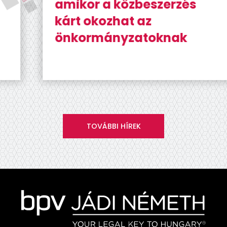
amikor a közbeszerzés
kárt okozhat az
önkormányzatoknak
TOVÁBBI HÍREK