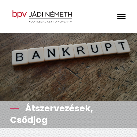
Elveink
Munkatársaink
Hírek és publikációk
Átszervezések,
Szakterületeink
Csődjog