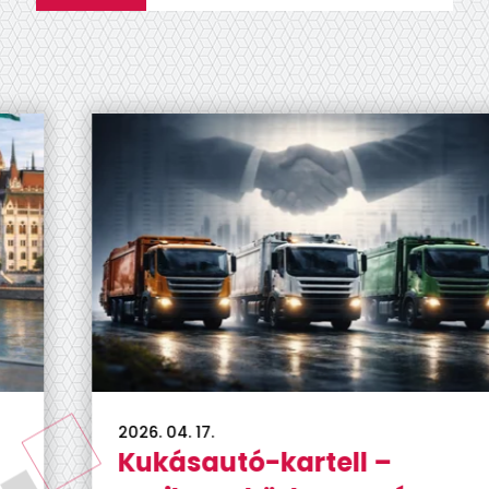
2026. 04. 17.
Kukásautó-kartell –