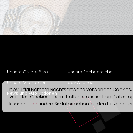
Unsere Grundsätze
Unsere Fachbereiche
Unsere Mitarbeiter
bpv Alliance
bpv Jádi Németh Rechtsanwälte verwendet Cookies,
News und Publikationen
von den Cookies übermittelten statistischen Daten o
können.
Hier
finden Sie Information zu den Einzelheit