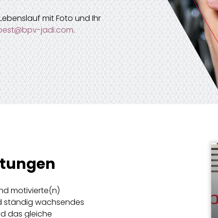
Lebenslauf mit Foto und Ihr
est@bpv-jadi.com
.
rtungen
nd motivierte(n)
nd ständig wachsendes
nd das gleiche