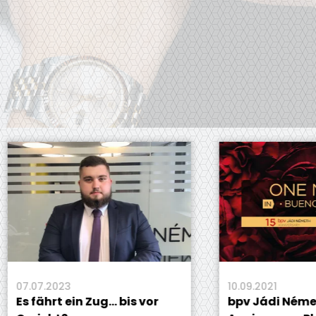
07.2023
10.09.2021
ährt ein Zug... bis vor
bpv Jádi Németh 15t