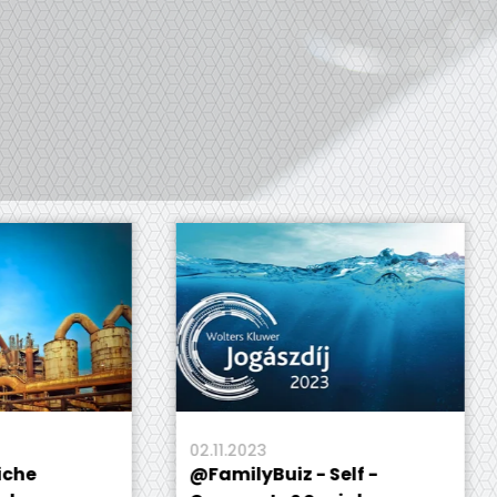
02.11.2023
07.
@FamilyBuiz - Self -
Es f