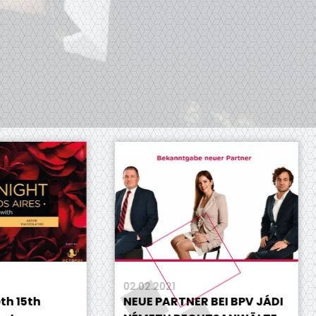
02.02.2021
04.
h
NEUE PARTNER BEI BPV JÁDI
Gl