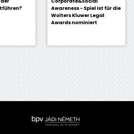
Corporate&Social
Ger
en?
Awareness - Spiel ist für die
Wolters Kluwer Legal
Awards nominiert