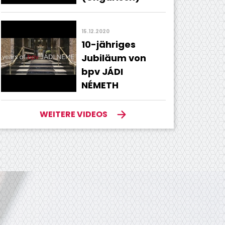
15.12.2020
10-jähriges
Jubiläum von
bpv JÁDI
NÉMETH
WEITERE VIDEOS