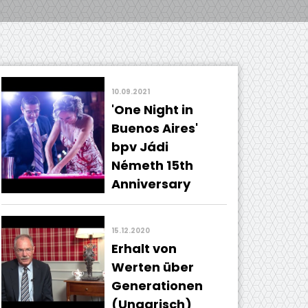
10.09.2021
'One Night in
Buenos Aires'
bpv Jádi
Németh 15th
Anniversary
15.12.2020
Erhalt von
Werten über
Generationen
(Ungarisch)